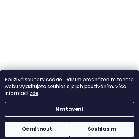
Používá soubory cookie. Dalším procházením tohoto
webu vyjadřujete souhlas s jejich používáním. Více
informací
zde
.
Nastavení
Vytvořil Shoptet
Pokud u nás nenajdete konkrétní produkt, neváhejte se
ozvat. Ve většině případů jej můžeme zajistit na
Odmítnout
Souhlasím
Copyright 2026
Horse life
. Všechna práva vyhrazena.
objednávku nebo od jiného dodavatele.