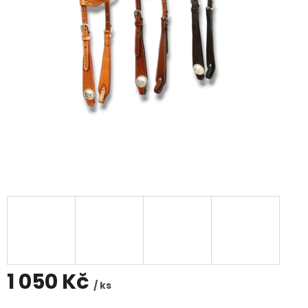
1 050 Kč
/ ks
Měrná