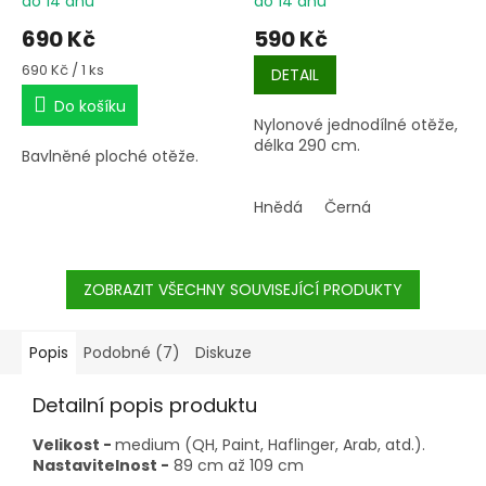
do 14 dnů
do 14 dnů
690 Kč
590 Kč
Měrná
690 Kč / 1 ks
DETAIL
cena:
Do košíku
Nylonové jednodílné otěže,
délka 290 cm.
Bavlněné ploché otěže.
Hnědá
Černá
ZOBRAZIT VŠECHNY SOUVISEJÍCÍ PRODUKTY
Popis
Podobné (7)
Diskuze
Detailní popis produktu
Velikost -
medium (QH, Paint, Haflinger, Arab, atd.).
Nastavitelnost -
89 cm až 109 cm