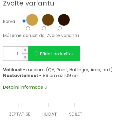
Zvolte variantu
cena:
Barva
Můžeme doručit do:
Zvolte variantu
Přidat do košíku
Velikost -
medium (QH, Paint, Haflinger, Arab, atd.).
Nastavitelnost -
89 cm až 109 cm
Detailní informace
ZEPTAT SE
HLÍDAT
SDÍLET