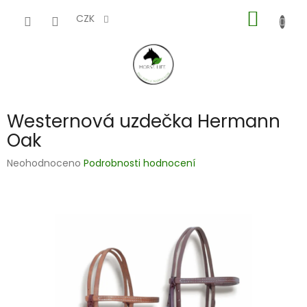
Přejít
NÁKUP
na
CZK
obsah
KOŠÍK
Westernová uzdečka Hermann
Oak
Průměrné
Neohodnoceno
Podrobnosti hodnocení
hodnocení
produktu
je
0,0
z
5
hvězdiček.