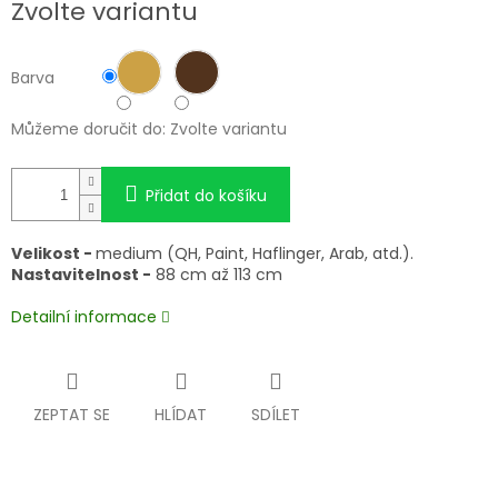
Zvolte variantu
cena:
Barva
Můžeme doručit do:
Zvolte variantu
Přidat do košíku
Velikost -
medium (QH, Paint, Haflinger, Arab, atd.).
Nastavitelnost -
88 cm až 113 cm
Detailní informace
ZEPTAT SE
HLÍDAT
SDÍLET