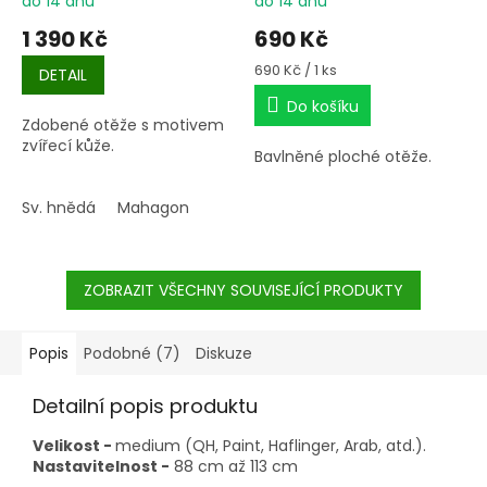
do 14 dnů
do 14 dnů
1 390 Kč
690 Kč
Měrná
690 Kč / 1 ks
DETAIL
cena:
Do košíku
Zdobené otěže s motivem
zvířecí kůže.
Bavlněné ploché otěže.
Sv. hnědá
Mahagon
ZOBRAZIT VŠECHNY SOUVISEJÍCÍ PRODUKTY
Popis
Podobné (7)
Diskuze
Detailní popis produktu
Velikost -
medium (QH, Paint, Haflinger, Arab, atd.).
Nastavitelnost -
88 cm až 113 cm