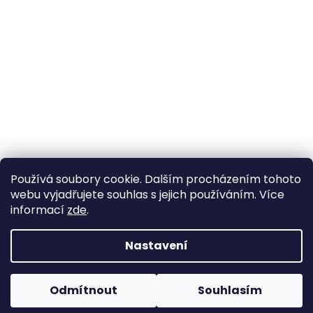
Používá soubory cookie. Dalším procházením tohoto
webu vyjadřujete souhlas s jejich používáním. Více
informací
zde
.
Nastavení
Vytvořil Shoptet
Pokud u nás nenajdete konkrétní produkt, neváhejte se
ozvat. Ve většině případů jej můžeme zajistit na
Odmítnout
Souhlasím
Copyright 2026
Horse life
. Všechna práva vyhrazena.
objednávku nebo od jiného dodavatele.