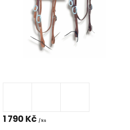
1 790 Kč
/ ks
Měrná