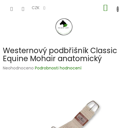
Přejít
NÁKUP
na
CZK
obsah
KOŠÍK
Westernový podbřišník Classic
Equine Mohair anatomický
Průměrné
Neohodnoceno
Podrobnosti hodnocení
hodnocení
produktu
je
0,0
z
5
hvězdiček.