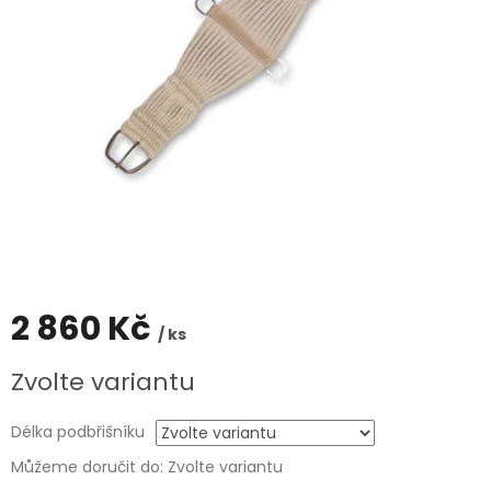
2 860 Kč
/ ks
Měrná
Zvolte variantu
cena:
Délka podbřišníku
Můžeme doručit do:
Zvolte variantu