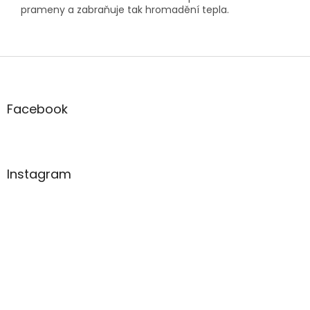
prameny a zabraňuje tak hromadění tepla.
Z
á
p
a
Facebook
t
í
Instagram