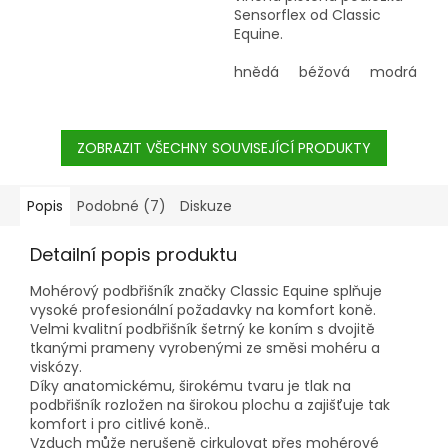
Sensorflex od Classic
vlhkost a neoprenu,
Equine.
který má tlumící
účinek a chrání koně
hnědá
béžová
modrá
před tlakem a nárazy.
Anatomický tvar deky
se bezvadně
přizpůsobí koňskému
ZOBRAZIT VŠECHNY SOUVISEJÍCÍ PRODUKTY
hřbetu.
Popis
Podobné (7)
Diskuze
Podsedlová deka
z plsti, která
absorbuje vlhkost a
Detailní popis produktu
neoprenu
Mohérový podbřišník značky Classic Equine splňuje
vysoké profesionální požadavky na komfort koně.
Velmi kvalitní podbřišník šetrný ke koním s dvojitě
tkanými prameny vyrobenými ze směsi mohéru a
viskózy.
Díky anatomickému, širokému tvaru je tlak na
podbřišník rozložen na širokou plochu a zajišťuje tak
komfort i pro citlivé koně..
Vzduch může nerušeně cirkulovat přes mohérové