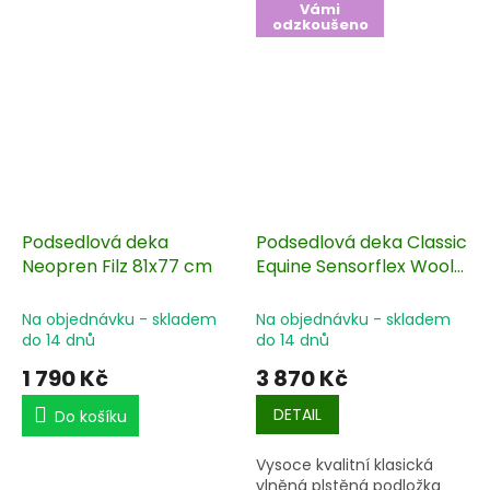
Vámi
odzkoušeno
Podsedlová deka
Podsedlová deka Classic
Neopren Filz 81x77 cm
Equine Sensorflex Wool
81x86 cm
Na objednávku - skladem
Na objednávku - skladem
do 14 dnů
do 14 dnů
1 790 Kč
3 870 Kč
DETAIL
Do košíku
Vysoce kvalitní klasická
Podsedlová deka z
vlněná plstěná podložka
plsti, která absorbuje