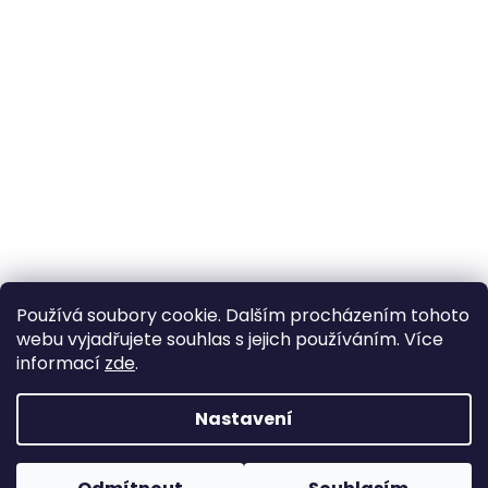
Používá soubory cookie. Dalším procházením tohoto
webu vyjadřujete souhlas s jejich používáním. Více
informací
zde
.
Nastavení
Vytvořil Shoptet
Pokud u nás nenajdete konkrétní produkt, neváhejte se
ozvat. Ve většině případů jej můžeme zajistit na