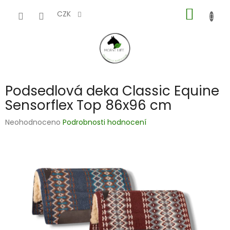
Přejít
NÁKUP
na
CZK
obsah
KOŠÍK
Podsedlová deka Classic Equine
Sensorflex Top 86x96 cm
Průměrné
Neohodnoceno
Podrobnosti hodnocení
hodnocení
produktu
je
0,0
z
5
hvězdiček.