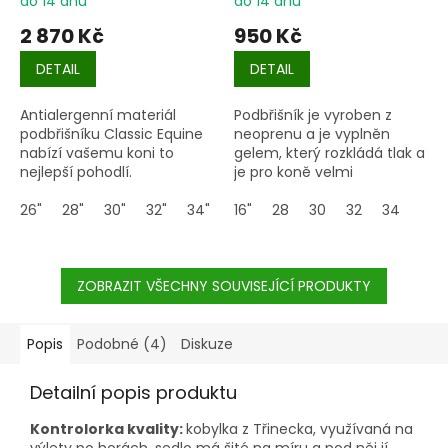
do 14 dnů
do 14 dnů
2 870 Kč
950 Kč
DETAIL
DETAIL
Antialergenní materiál
Podbřišník je vyroben z
podbřišníku Classic Equine
neoprenu a je vyplněn
nabízí vašemu koni to
gelem, který rozkládá tlak a
nejlepší pohodlí.
je pro koně velmi
komfortní. Anatomický tvar
26"
28"
30"
32"
34"
36"
zajišťuje optimální oporu
16"
28
30
32
34
na břiše koně. Materiál je
antialergenní a přezky jsou
také kompletně podšité.
ZOBRAZIT VŠECHNY SOUVISEJÍCÍ PRODUKTY
Popis
Podobné (4)
Diskuze
Detailní popis produktu
Kontrolorka kvality:
kobylka z Třinecka, využívaná na
výlety po horách, sedlo má šité na míru a pod něj jí