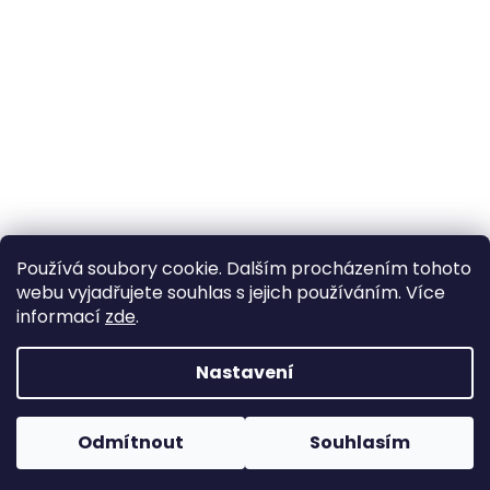
Používá soubory cookie. Dalším procházením tohoto
webu vyjadřujete souhlas s jejich používáním. Více
informací
zde
.
Nastavení
Vytvořil Shoptet
Pokud u nás nenajdete konkrétní produkt, neváhejte se
ozvat. Ve většině případů jej můžeme zajistit na
Odmítnout
Souhlasím
Copyright 2026
Horse life
. Všechna práva vyhrazena.
objednávku nebo od jiného dodavatele.