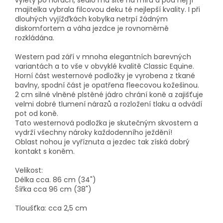
majitelka vybrala filcovou deku té nejlepší kvality. I při
dlouhých vyjížďkách kobylka netrpí žádným
diskomfortem a váha jezdce je rovnoměrně
rozkládána.
Western pad září v mnoha elegantních barevných
variantách a to vše v obvyklé kvalitě Classic Equine.
Horní část westernové podložky je vyrobena z tkané
bavlny, spodní část je opatřena fleecovou kožešinou.
2 cm silné vlněné plstěné jádro chrání koně a zajišťuje
velmi dobré tlumení nárazů a rozložení tlaku a odvádí
pot od koně.
Tato westernová podložka je skutečným skvostem a
vydrží všechny nároky každodenního ježdění!
Oblast nohou je vyříznuta a jezdec tak získá dobrý
kontakt s koněm.
Velikost:
Délka cca. 86 cm (34")
Šířka cca 96 cm (38")
Tloušťka: cca 2,5 cm