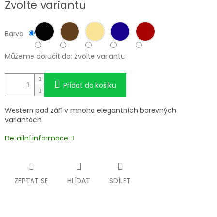
Zvolte variantu
cena:
Barva
Můžeme doručit do:
Zvolte variantu
Přidat do košíku
Western pad září v mnoha elegantních barevných
variantách
Detailní informace
ZEPTAT SE
HLÍDAT
SDÍLET