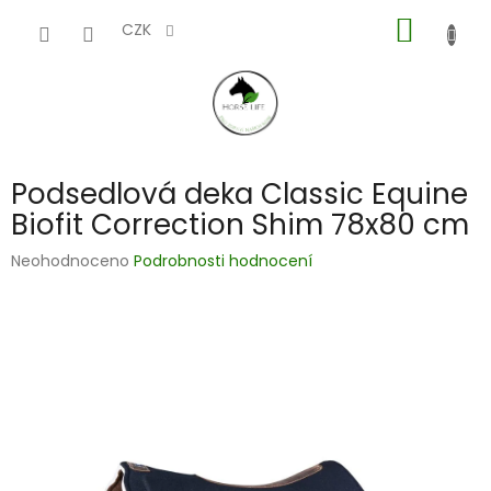
Přejít
NÁKUP
na
CZK
obsah
KOŠÍK
Podsedlová deka Classic Equine
Biofit Correction Shim 78x80 cm
Průměrné
Neohodnoceno
Podrobnosti hodnocení
hodnocení
produktu
je
0,0
z
5
hvězdiček.