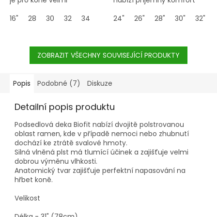
komfortní. Anatomický tvar
nošení, je vyrobený ze
zajišťuje optimální oporu
16"
28
30
32
34
směsi mohéru a viskózy,
24"
26"
28"
30"
32"
na břiše koně. Materiál je
které zajišťují přirozenou
antialergenní a přezky jsou
cirkulaci vzduchu.
také kompletně podšité.
ZOBRAZIT VŠECHNY SOUVISEJÍCÍ PRODUKTY
Popis
Podobné (7)
Diskuze
Detailní popis produktu
Podsedlová deka Biofit nabízí dvojitě polstrovanou
oblast ramen, kde v případě nemoci nebo zhubnutí
dochází ke ztrátě svalové hmoty.
Silná vlněná plst má tlumící účinek a zajišťuje velmi
dobrou výměnu vlhkosti.
Anatomický tvar zajišťuje perfektní napasování na
hřbet koně.
Velikost
Délka - 31" (78cm)