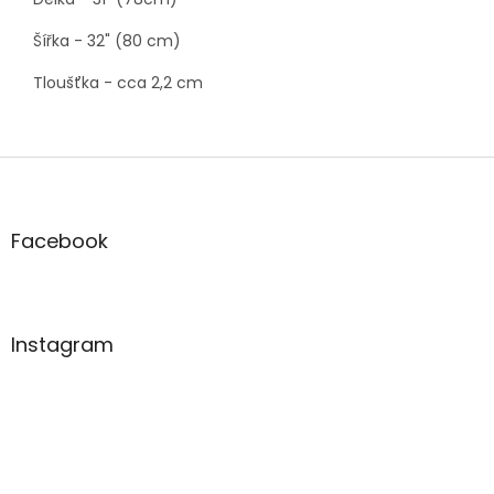
Šířka - 32" (80 cm)
Tloušťka - cca 2,2 cm
Z
á
p
a
Facebook
t
í
Instagram