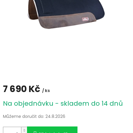
7 690 Kč
/ ks
Měrná
Na objednávku - skladem do 14 dnů
cena:
Můžeme doručit do:
24.8.2026