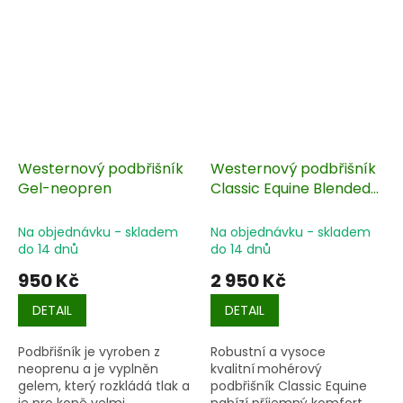
Westernový podbřišník
Westernový podbřišník
Gel-neopren
Classic Equine Blended
Mohair
Na objednávku - skladem
Na objednávku - skladem
do 14 dnů
do 14 dnů
950 Kč
2 950 Kč
DETAIL
DETAIL
Podbřišník je vyroben z
Robustní a vysoce
neoprenu a je vyplněn
kvalitní
mohérový
gelem, který rozkládá tlak a
podbřišník Classic Equine
je pro koně velmi
nabízí příjemný komfort