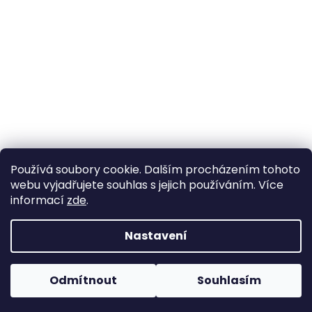
Používá soubory cookie. Dalším procházením tohoto
webu vyjadřujete souhlas s jejich používáním. Více
informací
zde
.
Nastavení
Vytvořil Shoptet
Pokud u nás nenajdete konkrétní produkt, neváhejte se
ozvat. Ve většině případů jej můžeme zajistit na
Odmítnout
Souhlasím
Copyright 2026
Horse life
. Všechna práva vyhrazena.
objednávku nebo od jiného dodavatele.