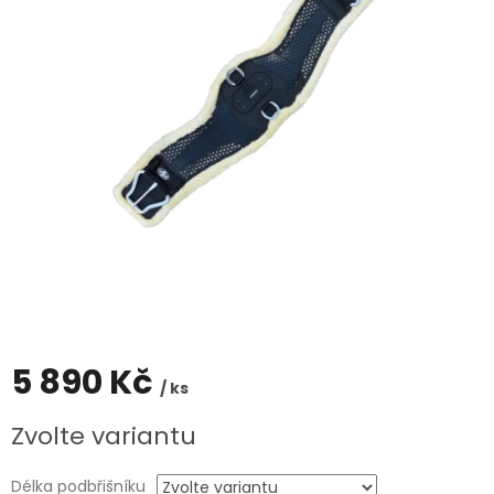
5 890 Kč
/ ks
Měrná
Zvolte variantu
cena:
Délka podbřišníku