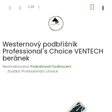
Přejít
NÁKUP
na
CZK
obsah
KOŠÍK
Westernový podbřišník
Professional´s Choice VENTECH
beránek
Průměrné
Neohodnoceno
Podrobnosti hodnocení
hodnocení
Značka:
Professional’s choice
produktu
je
0,0
z
5
hvězdiček.