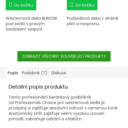
Do košíku
Do košíku
Westernová deka BURIONI
Podsedlová deka z vlněné
pod sedlo s pravým
plsti a neoprenu.
beránkem vespod
ZOBRAZIT VŠECHNY SOUVISEJÍCÍ PRODUKTY
Popis
Podobné (7)
Diskuze
Detailní popis produktu
Tento profesionální beránkový podbřišník
od Professionals Choice pro westernová sedla je
prodyšný a zajišťuje absolutní volnost v ramenou koně.
Anatomický střih zajišťuje velmi vysokou úroveň
pohodlí, zabraňuje odírání a otlakům.