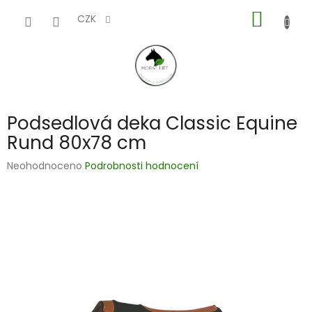
Přejít
NÁKUP
na
CZK
obsah
KOŠÍK
Podsedlová deka Classic Equine
Rund 80x78 cm
Průměrné
Neohodnoceno
Podrobnosti hodnocení
hodnocení
produktu
je
0,0
z
5
hvězdiček.