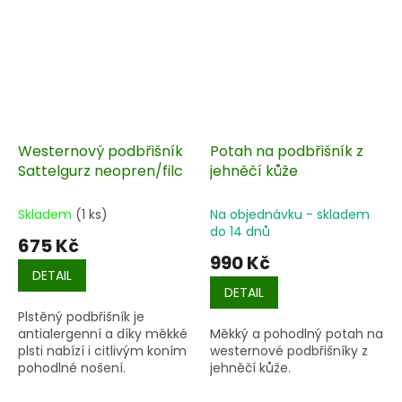
Westernový podbřišník
Potah na podbřišník z
Sattelgurz neopren/filc
jehněčí kůže
Skladem
(1 ks)
Na objednávku - skladem
do 14 dnů
675 Kč
990 Kč
DETAIL
DETAIL
Plstěný podbřišník je
antialergenní a díky měkké
Měkký a pohodlný potah na
plsti nabízí i citlivým koním
westernové podbřišníky z
pohodlné nošení.
jehněčí kůže.