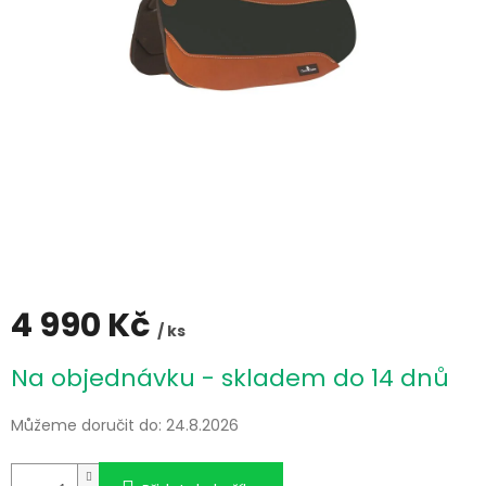
4 990 Kč
/ ks
Měrná
Na objednávku - skladem do 14 dnů
cena:
Můžeme doručit do:
24.8.2026