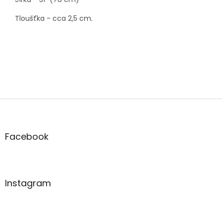
Tloušťka - cca 2,5 cm.
Z
á
p
a
Facebook
t
í
Instagram