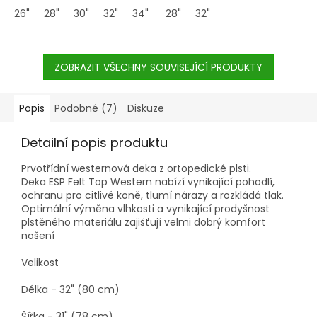
26"
28"
30"
32"
34"
36"
28"
32"
ZOBRAZIT VŠECHNY SOUVISEJÍCÍ PRODUKTY
Popis
Podobné (7)
Diskuze
Detailní popis produktu
Prvotřídní westernová deka z ortopedické plsti.
Deka ESP Felt Top Western nabízí vynikající pohodlí,
ochranu pro citlivé koně, tlumí nárazy a rozkládá tlak.
Optimální výměna vlhkosti a vynikající prodyšnost
plstěného materiálu zajišťují velmi dobrý komfort
nošení
Velikost
Délka - 32" (80 cm)
Šířka - 31" (78 cm)