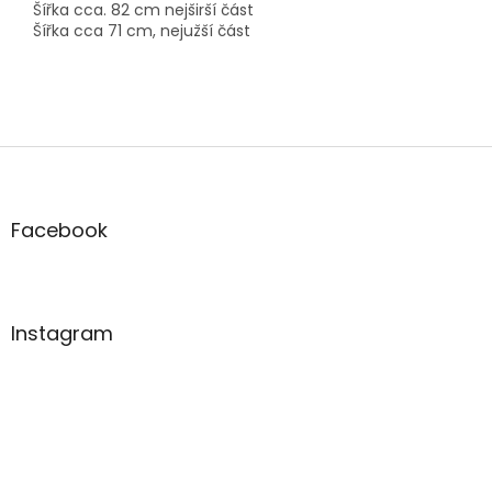
Šířka cca. 82 cm nejširší část
Šířka cca 71 cm, nejužší část
Z
á
p
a
Facebook
t
í
Instagram