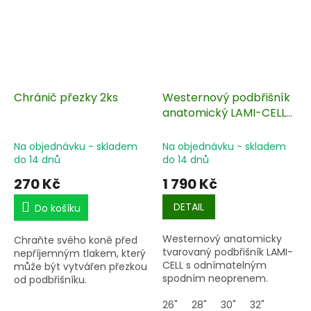
Chránič přezky 2ks
Westernový podbřišník
anatomický LAMI-CELL
neopren
Na objednávku - skladem
Na objednávku - skladem
do 14 dnů
do 14 dnů
270 Kč
1 790 Kč
DETAIL
Do košíku
Westernový anatomicky
Chraňte svého koně před
tvarovaný podbřišník LAMI-
nepříjemným tlakem, který
CELL s odnímatelným
může být vytvářen přezkou
spodním neoprenem.
od podbřišníku.
Zejména u podbřišníků,
26"
28"
30"
32"
které nejsou podložené, je