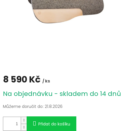
8 590 Kč
/ ks
Měrná
Na objednávku - skladem do 14 dnů
cena:
Můžeme doručit do:
21.8.2026
Přidat do košíku