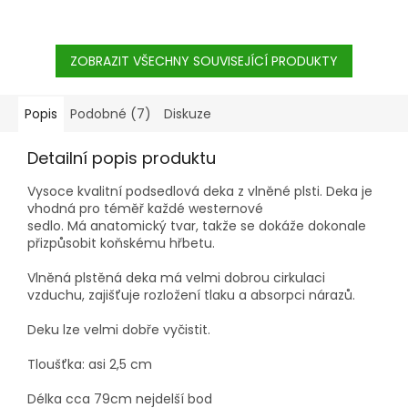
to skutečná nutnost pro
komfort koně.
ZOBRAZIT VŠECHNY SOUVISEJÍCÍ PRODUKTY
Popis
Podobné (7)
Diskuze
Detailní popis produktu
Vysoce kvalitní podsedlová deka z vlněné plsti. Deka je
vhodná pro téměř každé westernové
sedlo. Má anatomický tvar, takže se dokáže dokonale
přizpůsobit koňskému hřbetu.
Vlněná plstěná deka má velmi dobrou cirkulaci
vzduchu, zajišťuje rozložení tlaku a absorpci nárazů.
Deku lze velmi dobře vyčistit.
Tloušťka: asi 2,5 cm
Délka cca 79cm nejdelší bod