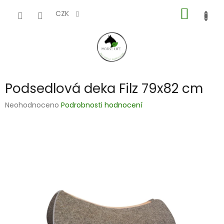
Přejít
NÁKUP
na
CZK
obsah
KOŠÍK
Podsedlová deka Filz 79x82 cm
Průměrné
Neohodnoceno
Podrobnosti hodnocení
hodnocení
produktu
je
0,0
z
5
hvězdiček.