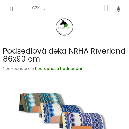
Přejít
NÁKUP
na
CZK
obsah
KOŠÍK
Podsedlová deka NRHA Riverland
86x90 cm
Průměrné
Neohodnoceno
Podrobnosti hodnocení
hodnocení
produktu
je
0,0
z
5
hvězdiček.