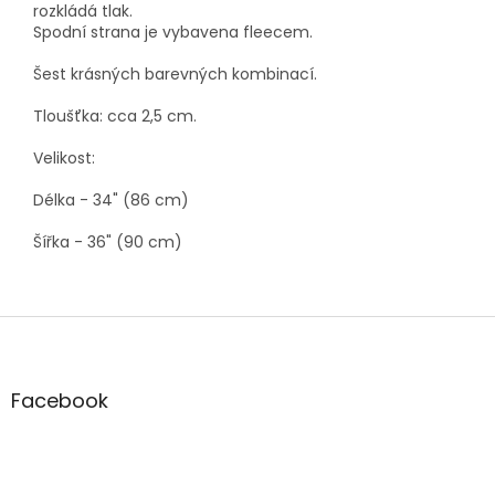
rozkládá tlak.
Spodní strana je vybavena fleecem.
Šest krásných barevných kombinací.
Tloušťka: cca 2,5 cm.
Velikost:
Délka - 34" (86 cm)
Šířka - 36" (90 cm)
Z
á
p
a
Facebook
t
í