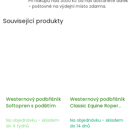
Při nákupu nad 3000 Kč od nás dostanete dárek
- poštovné na výdejní místo zdarma.
Související produkty
Westernový podbřišník
Westernový podbřišník
Softopren s podšitím
Classic Equine Roper
Alpaca II
Na objednávku - skladem
Na objednávku - skladem
do 4 týdnů
do 14 dnů