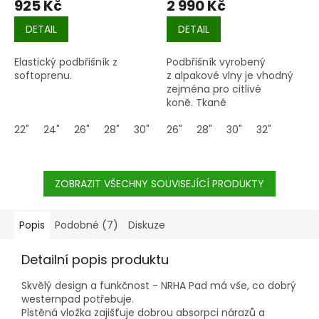
925 Kč
2 990 Kč
DETAIL
DETAIL
Elastický podbřišník z
Podbřišník vyrobený
softoprenu.
z alpakové vlny je vhodný
zejména pro citlivé
koně. Tkané
prameny umožňují
22"
24"
26"
28"
30"
32"
neomezenou cirkulaci
26"
34"
28"
36"
30"
32"
vzduchu a zajišťujeí šetrný
kontakt s koněm.
ZOBRAZIT VŠECHNY SOUVISEJÍCÍ PRODUKTY
Vodoodpudivá, přírodní
vlákna z alpaky se vyznačují
pevností, pohodlím a
trvanlivostí.
Popis
Podobné (7)
Diskuze
Detailní popis produktu
Skvělý design a funkčnost - NRHA Pad má vše, co dobrý
westernpad potřebuje.
Plstěná vložka zajišťuje dobrou absorpci nárazů a