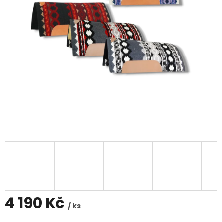
4 190 Kč
/ ks
Měrná