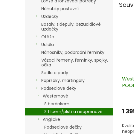
Lonže a lonžovací potřeby
Souv
Náhubky pastevní
Uzdečky
Bosaly, sidepuly, bezudidlové
uzdečky
Otěže
Udidla
Nánosníky, podbradní řemínky
Vázací řemeny, řemínky, spojky,
očka
Sedla a pady
West
Poprsáky, martingaly
POOL
Podsedlové deky
Westernové
S beránkem
1 39
S filcem/plstí a neoprenové
Anglické
Kvali
Podsedlové dečky
neopr