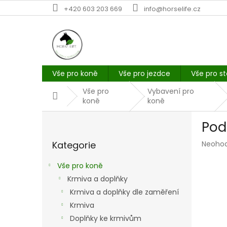
Přejít
+420 603 203 669
info@horselife.cz
na
obsah
Vše pro koně
Vše pro jezdce
Vše pro st
Vše pro
Vybavení pro
Domů
koně
koně
P
Pod
o
Přeskočit
s
Průmě
Kategorie
Neoho
kategorie
t
hodno
r
produk
Vše pro koně
a
je
Krmiva a doplňky
n
0,0
z
Krmiva a doplňky dle zaměření
n
5
í
Krmiva
hvězdi
p
Doplňky ke krmivům