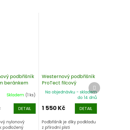
ový podbřišník
Westernový podbřišník
ým beránkem
ProTect filcový
Další
produkt
Na objednávku - skladem
Skladem
(1 ks)
do 14 dnů
č
1 550 Kč
DETAIL
DETAIL
vý nylonový
Podbřišník je
díky podkladu
k podložený
z přírodní plsti