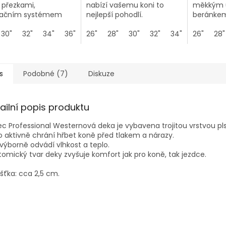
 přezkami,
nabízí vašemu koni to
měkkým
ilačním systémem
nejlepší pohodlí.
beránke
w, který zajišťuje lepší
laci vzduchu.
30"
32"
34"
36"
26"
28"
30"
32"
34"
36"
26"
28"
s
Podobné (7)
Diskuze
ailní popis produktu
ec Professional Westernová deka je vybavena trojitou vrstvou p
o aktivně chrání hřbet koně před tlakem a nárazy.
 výborně odvádí vlhkost a teplo.
omický tvar deky zvyšuje komfort jak pro koně, tak jezdce.
šťka: cca 2,5 cm.