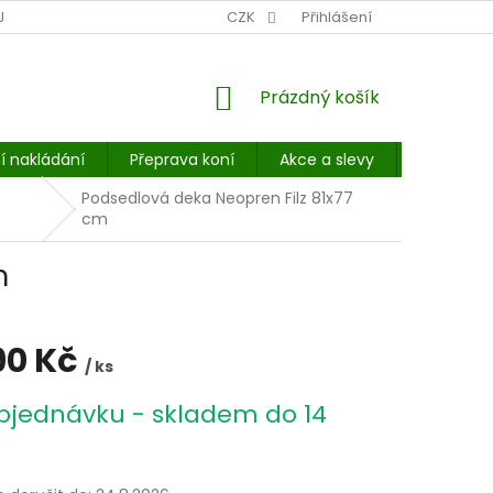
NÍ MÍSTO: BALÍKOVNA, PPL, GLS, SUPERVÝDEJNY, UPS
CZK
Přihlášení
POHOTOVOST
NÁKUPNÍ
Prázdný košík
KOŠÍK
í nakládání
Přeprava koní
Akce a slevy
E-booky 
Podsedlová deka Neopren Filz 81x77
cm
m
90 Kč
/ ks
bjednávku - skladem do 14