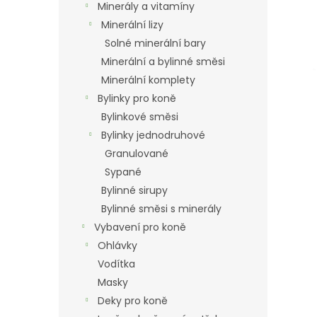
a
Minerály a vitamíny
n
Minerální lizy
e
Solné minerální bary
l
Minerální a bylinné směsi
Minerální komplety
Bylinky pro koně
Bylinkové směsi
Bylinky jednodruhové
Granulované
Sypané
Bylinné sirupy
Bylinné směsi s minerály
Vybavení pro koně
Ohlávky
Vodítka
Masky
Deky pro koně