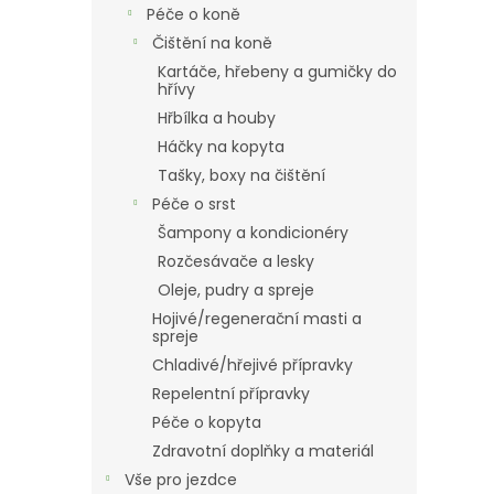
Péče o koně
Čištění na koně
Kartáče, hřebeny a gumičky do
hřívy
Hřbílka a houby
Háčky na kopyta
Tašky, boxy na čištění
Péče o srst
Šampony a kondicionéry
Rozčesávače a lesky
Oleje, pudry a spreje
Hojivé/regenerační masti a
spreje
Chladivé/hřejivé přípravky
Repelentní přípravky
Péče o kopyta
Zdravotní doplňky a materiál
Vše pro jezdce