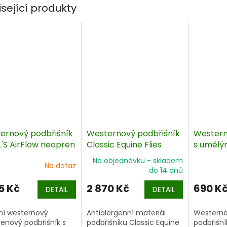
isející produkty
ernový podbřišník
Westernový podbřišník
Western
'S AirFlow neopren
Classic Equine Flies
s uměl
LAKOTA
Na objednávku - skladem
Na dotaz
do 14 dnů
5 Kč
2 870 Kč
690 K
DETAIL
DETAIL
tní westernový
Antialergenní materiál
Westerno
enový podbřišník s
podbřišníku Classic Equine
podbřišní