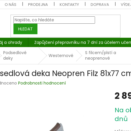
O NÁS
PRODEJNA
KONTAKTY
DOPRAVA
VÝDEJ
HLEDAT
áj a ohrady
Zapůjčení přepravníku na 7 dní za účelem učen
Podsedlové
S filcem/plstí a
Westernové
deky
neoprenové
sedlová deka Neopren Filz 81x77 c
rné
dnoceno
Podrobnosti hodnocení
cení
2 8
tu
Měrná
Na o
cena:
dnů
ček.