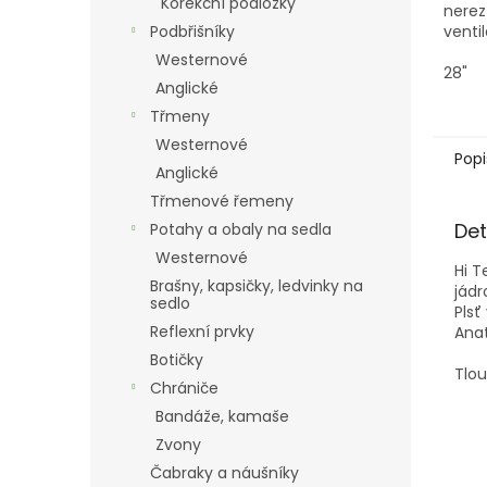
Korekční podložky
nerez
Podbřišníky
vent
AirFlo
Westernové
cirku
28"
Anglické
Třmeny
Westernové
Popi
Anglické
Třmenové řemeny
Det
Potahy a obaly na sedla
Westernové
Hi T
Brašny, kapsičky, ledvinky na
jádr
sedlo
Plsť
Reflexní prvky
Anat
Botičky
Tlou
Chrániče
Bandáže, kamaše
Zvony
Čabraky a náušníky