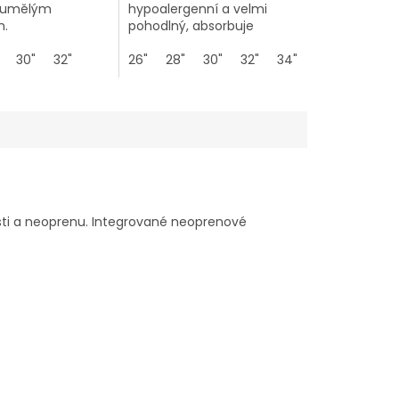
 umělým
hypoalergenní a velmi
m.
pohodlný, absorbuje
nárazy, rozkládá
30"
32"
tlak, zajišťuje dobrou
26"
28"
30"
32"
34"
36"
38"
cirkulaci vzduchu a odvádí
vlhkost od koně.
lsti a neoprenu. Integrované neoprenové