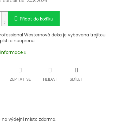
doručit do:
24.8.2026
Přidat do košíku
Professional Westernová deka je vybavena trojitou
plsti a neoprenu
í informace
ZEPTAT SE
HLÍDAT
SDÍLET
 na výdejní místo zdarma.