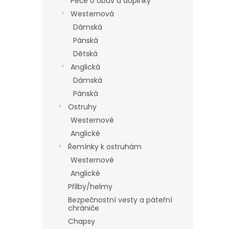
Péče o obuv a doplňky
Westernová
Dámská
Pánská
Dětská
Anglická
Dámská
Pánská
Ostruhy
Westernové
Anglické
Řemínky k ostruhám
Westernové
Anglické
Přilby/helmy
Bezpečnostní vesty a páteřní
chrániče
Chapsy