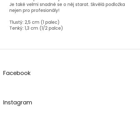
Je také velmi snadné se o něj starat. Skvělá podložka
nejen pro profesionály!
Tlustý: 2,5 cm (1 palec)
Tenký: 1,3 cm (1/2 palce)
Z
á
p
a
Facebook
t
í
Instagram