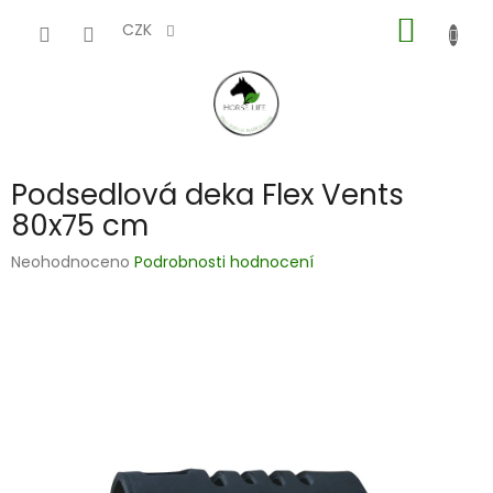
Přejít
NÁKUP
na
CZK
obsah
KOŠÍK
Podsedlová deka Flex Vents
80x75 cm
Průměrné
Neohodnoceno
Podrobnosti hodnocení
hodnocení
produktu
je
0,0
z
5
hvězdiček.