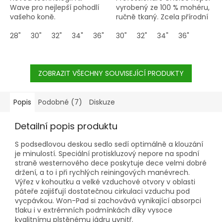
Wave pro nejlepší pohodlí
vyrobený ze 100 % mohéru,
vašeho koně.
ručně tkaný. Zcela přírodní
vlákna jsou měkká, pevná a
28"
30"
32"
34"
36"
mají přirozenou elasticitu,
30"
32"
34"
36"
takže váš kůň může
snadno dýchat. Odolné
středové D-kroužky z
ZOBRAZIT VŠECHNY SOUVISEJÍCÍ PRODUKTY
nerezové oceli jsou
vyztuženy, aby byla
zajištěna delší životnost a
nekorodovaly. Nerezová
Popis
Podobné (7)
Diskuze
válečková přezka
usnadňuje uchycení.
Detailní popis produktu
S podsedlovou deskou sedlo sedí optimálně a klouzání
je minulostí. Speciální protiskluzový nepore na spodní
straně westernového dece poskytuje dece velmi dobré
držení, a to i při rychlých reiningových manévrech.
Výřez v kohoutku a velké vzduchové otvory v oblasti
páteře zajišťují dostatečnou cirkulaci vzduchu pod
vycpávkou. Won-Pad si zachovává vynikající absorpci
tlaku i v extrémních podmínkách díky vysoce
kvalitnímu plstěnému jádru uvnitř.