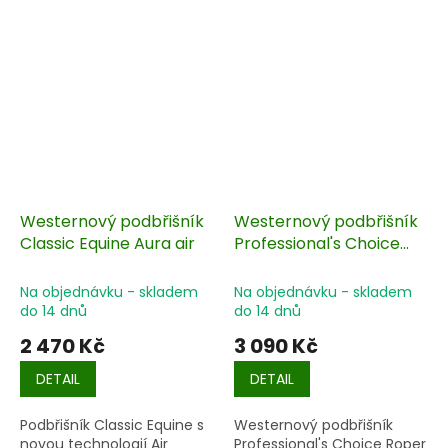
Westernový podbřišník
Westernový podbřišník
Classic Equine Aura air
Professional's Choice
Roper
Na objednávku - skladem
Na objednávku - skladem
do 14 dnů
do 14 dnů
2 470 Kč
3 090 Kč
DETAIL
DETAIL
Podbřišník Classic Equine s
Westernový podbřišník
novou technologií Air
Professional's Choice Roper