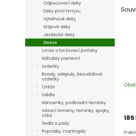
Odpocovací deky
Souv
Deky proti hmyzu
Výběhové deky
Stájové deky
Jezdecké deky
Sleeze
Lonže a lonžovací potřeby
Náhubky pastevní
Uzdečky
Bosaly, sidepuly, bezudidlové
uzdečky
Obal
Otěže
Udidla
Nánosníky, podbradní řemínky
Vázací řemeny, řemínky, spojky,
očka
185
Sedla a pady
Poprsáky, martingaly
Prakt