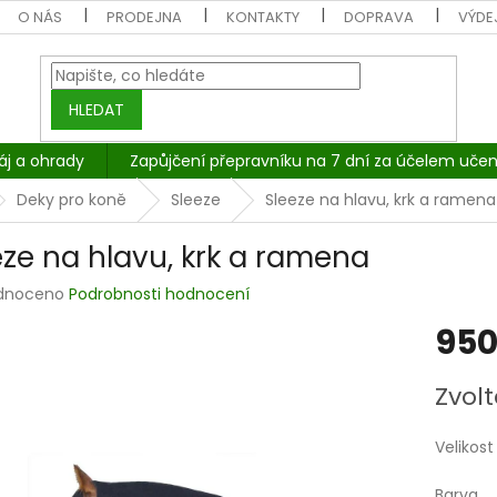
O NÁS
PRODEJNA
KONTAKTY
DOPRAVA
VÝDEJ
HLEDAT
áj a ohrady
Zapůjčení přepravníku na 7 dní za účelem učen
Deky pro koně
Sleeze
Sleeze na hlavu, krk a ramena
eze na hlavu, krk a ramena
rné
dnoceno
Podrobnosti hodnocení
cení
950
tu
Měrná
Zvolt
cena:
ček.
Velikost
Barva