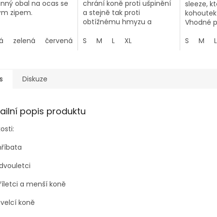
nný obal na ocas se
chrání koně proti ušpinění
sleeze, k
ým zipem.
a stejně tak proti
kohoutek
obtížnému hmyzu a
Vhodné p
následným drbáním.
drbání, a
á
zelená
červená
S
M
L
XL
ochrana p
S
M
L
prachu.
s
Diskuze
ailní popis produktu
kosti:
hříbata
dvouletci
tříletci a menší koně
 velcí koně