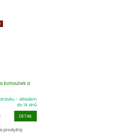
i
na kohoutek a
ednávku - skladem
do 14 dnů
č
DETAIL
 a prodyšný