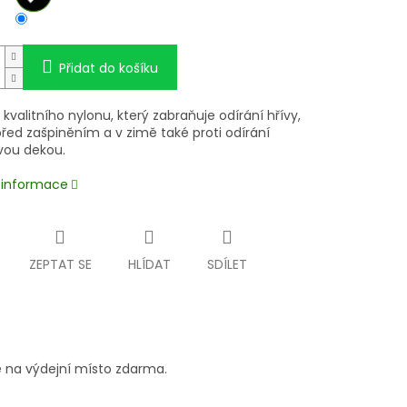
Přidat do košíku
 kvalitního nylonu, který zabraňuje odírání hřívy,
řed zašpiněním a v zimě také proti odírání
vou dekou.
í informace
ZEPTAT SE
HLÍDAT
SDÍLET
 na výdejní místo zdarma.