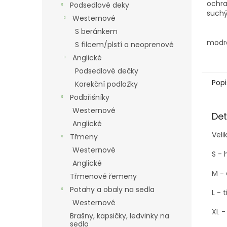
ochra
Podsedlové deky
such
Westernové
S beránkem
modr
S filcem/plstí a neoprenové
Anglické
Podsedlové dečky
Popi
Korekční podložky
Podbřišníky
Westernové
Det
Anglické
Veli
Třmeny
Westernové
S - 
Anglické
M - 
Třmenové řemeny
Potahy a obaly na sedla
L - 
Westernové
XL -
Brašny, kapsičky, ledvinky na
sedlo