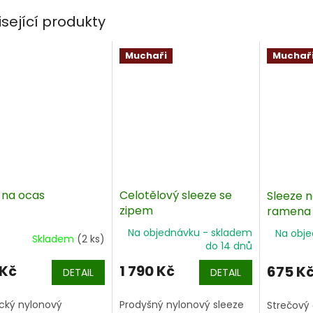
isející produkty
Muchaři
Muchař
 na ocas
Celotělový sleeze se
Sleeze 
zipem
ramena
Na objednávku - skladem
Na obj
Skladem
(2 ks)
do 14 dnů
 Kč
1 790 Kč
675 K
DETAIL
DETAIL
ický nylonový
Prodyšný nylonový sleeze
Strečový