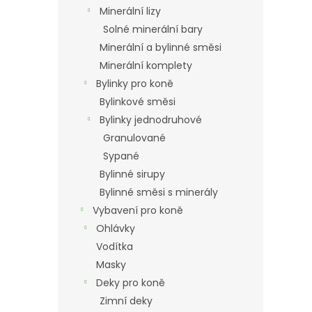
n
Minerální lizy
e
Solné minerální bary
l
Minerální a bylinné směsi
Minerální komplety
Bylinky pro koně
Bylinkové směsi
Bylinky jednodruhové
Granulované
Sypané
Bylinné sirupy
Bylinné směsi s minerály
Vybavení pro koně
Ohlávky
Vodítka
Masky
Deky pro koně
Zimní deky