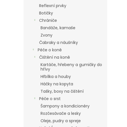
Reflexní prvky
Botičky
Chrániče
Bandáže, kamaše
Zvony
Čabraky a náušníky
Péče o koně
Čištění na koně
Kartáče, hřebeny a gumičky do
hřívy
Hřbílka a houby
Háčky na kopyta
Tašky, boxy na čištění
Péče o srst
Šampony a kondicionéry
Rozčesávače a lesky
Oleje, pudry a spreje