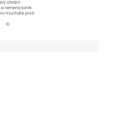
terý chrání
 a ramena koně.
ro muchaře proti
 taktéž jako
roti špíně a
XL