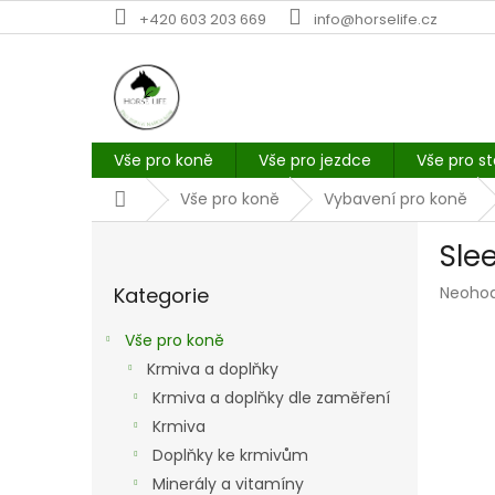
Přejít
+420 603 203 669
info@horselife.cz
na
obsah
Vše pro koně
Vše pro jezdce
Vše pro st
Domů
Vše pro koně
Vybavení pro koně
P
Sle
o
Přeskočit
s
Průmě
Kategorie
Neoho
kategorie
t
hodno
r
produk
Vše pro koně
a
je
Krmiva a doplňky
n
0,0
z
Krmiva a doplňky dle zaměření
n
5
í
Krmiva
hvězdi
p
Doplňky ke krmivům
a
Minerály a vitamíny