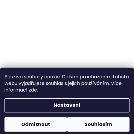
Používá soubory cookie. Dalším procházením tohoto
webu vyjadřujete souhlas s jejich používáním. Více
informací
zde
.
Nastavení
Vytvořil Shoptet
Pokud u nás nenajdete konkrétní produkt, neváhejte se
ozvat. Ve většině případů jej můžeme zajistit na
Odmítnout
Souhlasím
Copyright 2026
Horse life
. Všechna práva vyhrazena.
objednávku nebo od jiného dodavatele.