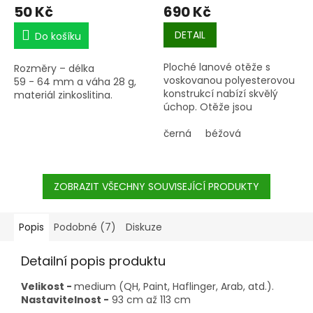
50 Kč
690 Kč
DETAIL
Do košíku
Ploché lanové otěže s
Rozměry – délka
voskovanou polyesterovou
59 - 64 mm a váha 28 g,
konstrukcí nabízí skvělý
materiál zinkoslitina.
úchop. Otěže jsou
zakončeny koženou
smyčkou s poniklovanými
černá
béžová
nůžkovými karabinkami.
ZOBRAZIT VŠECHNY SOUVISEJÍCÍ PRODUKTY
Popis
Podobné (7)
Diskuze
Detailní popis produktu
Velikost -
medium (QH, Paint, Haflinger, Arab, atd.).
Nastavitelnost -
93 cm až 113 cm