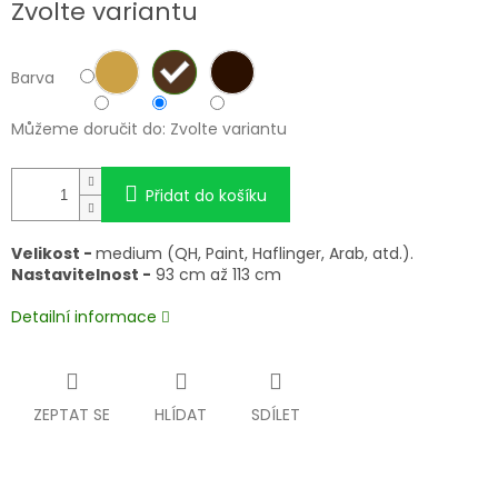
Zvolte variantu
cena:
Barva
Můžeme doručit do:
Zvolte variantu
Přidat do košíku
Velikost -
medium (QH, Paint, Haflinger, Arab, atd.).
Nastavitelnost -
93 cm až 113 cm
Detailní informace
ZEPTAT SE
HLÍDAT
SDÍLET