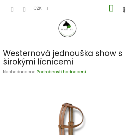
Přejít
NÁKUP
na
CZK
obsah
KOŠÍK
Westernová jednouška show s
širokými lícnicemi
Průměrné
Neohodnoceno
Podrobnosti hodnocení
hodnocení
produktu
je
0,0
z
5
hvězdiček.