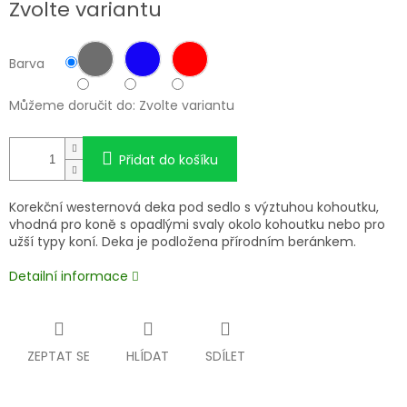
Zvolte variantu
cena:
Barva
Můžeme doručit do:
Zvolte variantu
Přidat do košíku
Korekční westernová deka pod sedlo s výztuhou kohoutku,
vhodná pro koně s opadlými svaly okolo kohoutku nebo pro
užší typy koní. Deka je podložena přírodním beránkem.
Detailní informace
ZEPTAT SE
HLÍDAT
SDÍLET