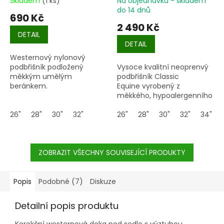
Skladem
(1 ks)
Na objednávku - skladem
do 14 dnů
690 Kč
2 490 Kč
DETAIL
DETAIL
Westernový nylonový
podbřišník podložený
Vysoce kvalitní neoprenvý
měkkým umělým
podbřišník Classic
beránkem.
Equine vyrobený z
měkkého, hypoalergenního
materiálu.
26"
28"
30"
32"
26"
28"
30"
32"
34"
ZOBRAZIT VŠECHNY SOUVISEJÍCÍ PRODUKTY
Popis
Podobné (7)
Diskuze
Detailní popis produktu
Korekční westernová deka pod sedlo s výztuhou