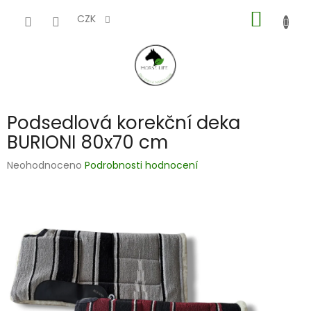
Přejít
NÁKUP
na
CZK
obsah
KOŠÍK
Podsedlová korekční deka
BURIONI 80x70 cm
Průměrné
Neohodnoceno
Podrobnosti hodnocení
hodnocení
produktu
je
0,0
z
5
hvězdiček.