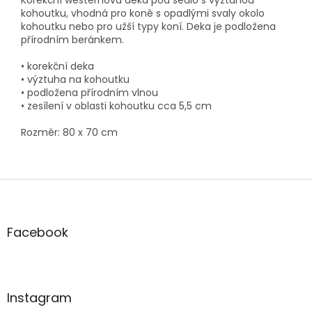
kohoutku, vhodná pro koně s opadlými svaly okolo
kohoutku nebo pro užší typy koní. Deka je podložena
přírodním beránkem.
• korekční deka
• výztuha na kohoutku
• podložena přírodním vlnou
• zesílení v oblasti kohoutku cca 5,5 cm
Rozměr: 80 x 70 cm
Z
á
p
a
Facebook
t
í
Instagram