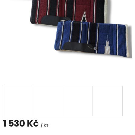
1 530 Kč
/ ks
Měrná