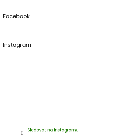
á
p
a
Facebook
t
í
Instagram
Sledovat na Instagramu