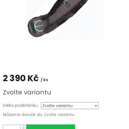
2 390 Kč
/ ks
Měrná
Zvolte variantu
cena:
Délka podbřišníku
Můžeme doručit do:
Zvolte variantu