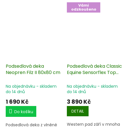
Vámi
odzkoušeno
Podsedlová deka
Podsedlová deka Classic
Neopren Filz II 80x80 cm
Equine Sensorflex Top
86x96 cm
Na objednávku - skladem
Na objednávku - skladem
do 14 dnů
do 14 dnů
1 690 Kč
3 890 Kč
DETAIL
Do košíku
Western pad září v mnoha
Podsedlová deka z vlněné