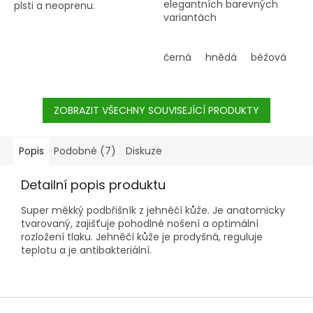
elegantních barevných
plsti a neoprenu.
variantách
černá
hnědá
béžová
tm
ZOBRAZIT VŠECHNY SOUVISEJÍCÍ PRODUKTY
Popis
Podobné (7)
Diskuze
Detailní popis produktu
Super měkký podbřišník z jehněčí kůže. Je anatomicky
tvarovaný, zajišťuje pohodlné nošení a optimální
rozložení tlaku. Jehněčí kůže je prodyšná, reguluje
teplotu a je antibakteriální.
Z