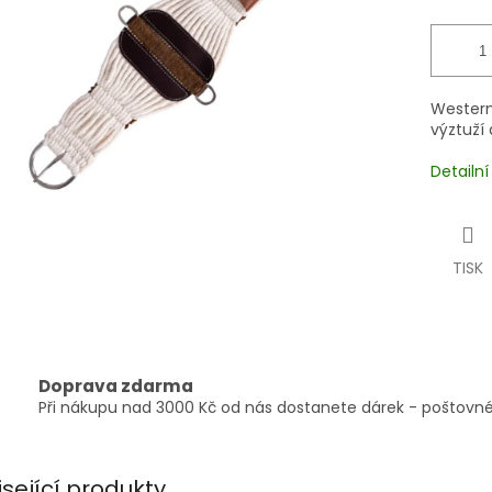
Western
výztuží
Detailn
TISK
Doprava zdarma
Při nákupu nad 3000 Kč od nás dostanete dárek - poštovné
isející produkty