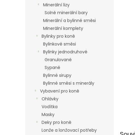
n
Minerální lizy
e
Solné minerální bary
l
Minerální a bylinné směsi
Minerální komplety
Bylinky pro koně
Bylinkové směsi
Bylinky jednodruhové
Granulované
Sypané
Bylinné sirupy
Bylinné směsi s minerály
Vybavení pro koně
Ohlávky
Vodítka
Masky
Deky pro koně
Lonže a lonžovací potřeby
Souv