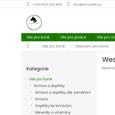
Přejít
+420 603 203 669
info@horselife.cz
na
obsah
Vše pro koně
Vše pro jezdce
Vše pro st
Domů
Vše pro koně
Vybavení pro koně
P
Wes
o
Přeskočit
s
Průmě
Kategorie
Neoho
kategorie
t
hodno
r
produk
Vše pro koně
a
je
Krmiva a doplňky
n
0,0
z
Krmiva a doplňky dle zaměření
n
5
í
Krmiva
hvězdi
p
Doplňky ke krmivům
a
Minerály a vitamíny