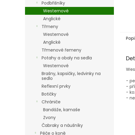
An
Podbřišníky
Westernové
Anglické
Třmeny
Westernové
Popi
Anglické
Třmenové řemeny
Det
Potahy a obaly na sedla
Westernové
West
Brašny, kapsičky, ledvinky na
sedlo
- pe
Reflexní prvky
- p
- ko
Botičky
- ne
Chrániče
Bandáže, kamaše
Zvony
Čabraky a náušníky
Péče o koně