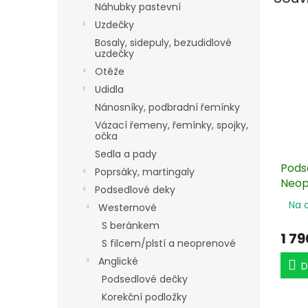
Náhubky pastevní
Uzdečky
Bosaly, sidepuly, bezudidlové
uzdečky
Otěže
Udidla
Nánosníky, podbradní řemínky
Vázací řemeny, řemínky, spojky,
očka
Sedla a pady
Pods
Poprsáky, martingaly
Neop
Podsedlové deky
Na 
Westernové
S beránkem
1 79
S filcem/plstí a neoprenové
Anglické
D
Podsedlové dečky
Korekční podložky
Po