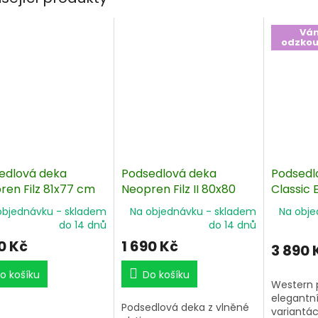
Vá
odzko
edlová deka
Podsedlová deka
Podsedl
ren Filz 81x77 cm
Neopren Filz II 80x80
Classic 
cm
Sensorf
objednávku - skladem
Na objednávku - skladem
Na obje
cm
do 14 dnů
do 14 dnů
0 Kč
1 690 Kč
3 890 
o košíku
Do košíku
Western 
elegantn
dsedlová deka z plsti, která absorbuje vlhkost a neoprenu, který
Podsedlová deka z vlněné
variantá