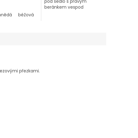
pod sedlo s pravým
beránkem vespod
 a neoprenu
hnědá
béžová
tmavě modrá
vínová
rezovými přezkami.