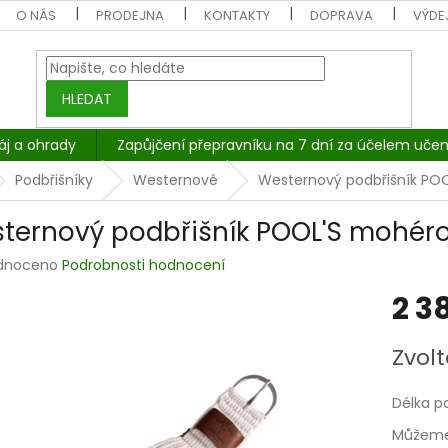
O NÁS
PRODEJNA
KONTAKTY
DOPRAVA
VÝDEJ
HLEDAT
áj a ohrady
Zapůjčení přepravníku na 7 dní za účelem učen
Podbřišníky
Westernové
Westernový podbřišník PO
ternový podbřišník POOL'S mohér
rné
dnoceno
Podrobnosti hodnocení
cení
2 3
tu
Měrná
Zvolt
cena:
ček.
Délka p
Můžeme 