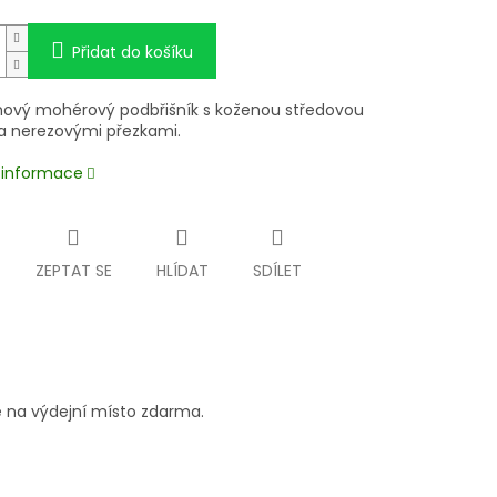
Přidat do košíku
ový mohérový podbřišník s koženou středovou
 a nerezovými přezkami.
í informace
ZEPTAT SE
HLÍDAT
SDÍLET
 na výdejní místo zdarma.