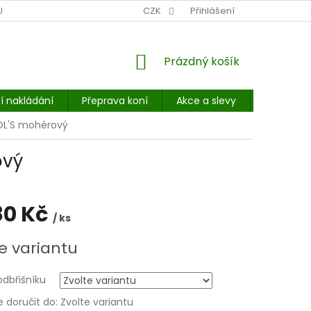
NÍ MÍSTO: BALÍKOVNA, PPL, GLS, SUPERVÝDEJNY, UPS
CZK
Přihlášení
POHOTOVOST
NÁKUPNÍ
Prázdný košík
KOŠÍK
í nakládání
Přeprava koní
Akce a slevy
E-booky 
OL'S mohérový
ový
80 Kč
/ ks
e variantu
odbřišníku
doručit do:
Zvolte variantu