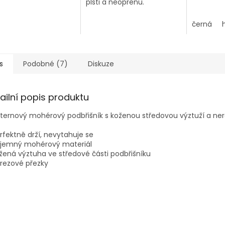
atomický tvar deky se bezvadně přizpůsobí koňskému hřbetu.
plsti a neoprenu.
Podsedlová deka z plsti, která absorbuje vlhkost
černá
s
Podobné (7)
Diskuze
ailní popis produktu
ernový mohérový podbřišník s koženou středovou výztuží a ne
rfektně drží, nevytahuje se
říjemný mohérový materiál
žená výztuha ve středové části podbřišníku
rezové přezky