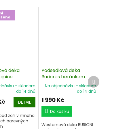
mi
ušeno
ová deka
Podsedlová deka
Equine
Burioni s beránkem
Další
lex Top 86x96
82x82 cm
produkt
dnávku - skladem
Na objednávku - skladem
do 14 dnů
do 14 dnů
1 990 Kč
Kč
DETAIL
Do košíku
pad září v mnoha
ích barevných
 má tlumící účinek a chrání koně před tlakem a nárazy.
Westernová deka BURIONI
ch