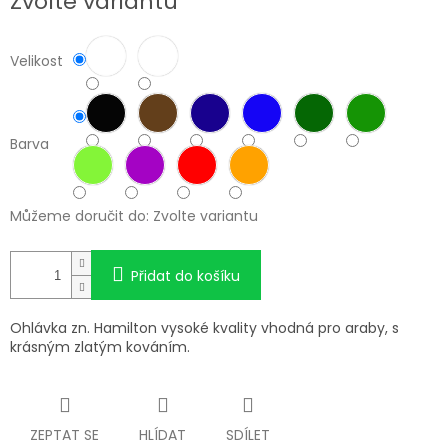
Zvolte variantu
cena:
Velikost
Barva
Můžeme doručit do:
Zvolte variantu
Přidat do košíku
Ohlávka zn. Hamilton vysoké kvality vhodná pro araby, s
krásným zlatým kováním.
ZEPTAT SE
HLÍDAT
SDÍLET