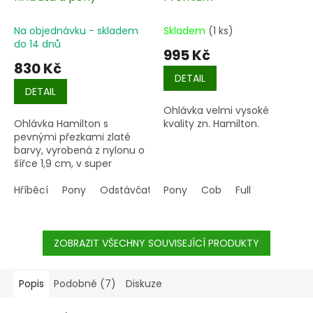
Na objednávku - skladem
Skladem
(1 ks)
do 14 dnů
995 Kč
830 Kč
DETAIL
DETAIL
Ohlávka velmi vysoké
Ohlávka Hamilton s
kvality zn. Hamilton.
pevnými přezkami zlaté
barvy, vyrobená z nylonu o
šířce 1,9 cm, v super
kvalitě.
Hříběcí
Pony
Odstávčata
Pony
Cob
Full
ZOBRAZIT VŠECHNY SOUVISEJÍCÍ PRODUKTY
Popis
Podobné (7)
Diskuze