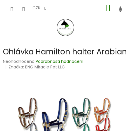
Přejít
NÁKUP
na
CZK
obsah
KOŠÍK
Ohlávka Hamilton halter Arabian
Průměrné
Neohodnoceno
Podrobnosti hodnocení
hodnocení
Značka:
BNG Miracle Pet LLC
produktu
je
0,0
z
5
hvězdiček.