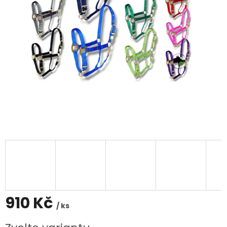
910 Kč
/ ks
Měrná