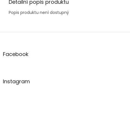
Detailní popis produktu
Popis produktu není dostupný
Z
á
p
a
Facebook
t
í
Instagram