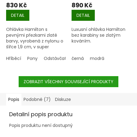
830 Kč
890 Kč
DETAIL
DETAIL
Ohlávka Hamilton s
Luxusní ohlávka Hamilton
pevnými přezkami zlaté
bez karabiny se zlatým
barvy, vyrobená z nylonu o
kováním.
šířce 1,9 cm, v super
kvalitě.
Hříběcí
Pony
Odstávčata
černá
modrá
ZOBRAZIT VŠECHNY SOUVISEJÍCÍ PRODUKTY
Popis
Podobné (7)
Diskuze
Detailní popis produktu
Popis produktu není dostupný