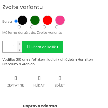
Měrná
Zvolte variantu
cena:
Barva
Můžeme doručit do:
Zvolte variantu
Přidat do košíku
Vodítko 210 cm s řetízkem ladící k ohlávkám Hamilton
Premium a Arabian
ZEPTAT SE
HLÍDAT
SDÍLET
Doprava zdarma