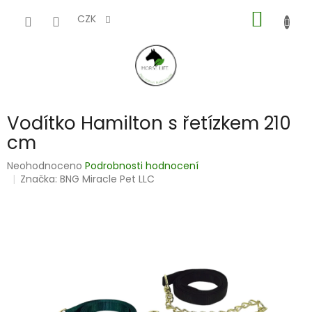
Přejít
NÁKUP
na
CZK
obsah
KOŠÍK
Vodítko Hamilton s řetízkem 210
cm
Průměrné
Neohodnoceno
Podrobnosti hodnocení
hodnocení
Značka:
BNG Miracle Pet LLC
produktu
je
0,0
z
5
hvězdiček.