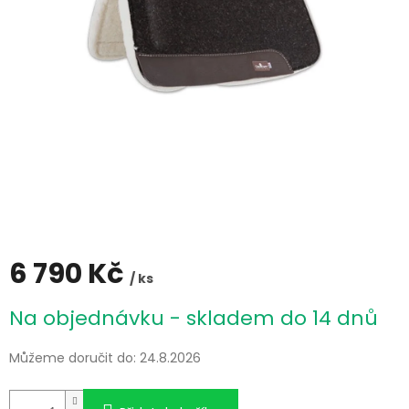
6 790 Kč
/ ks
Měrná
Na objednávku - skladem do 14 dnů
cena:
Můžeme doručit do:
24.8.2026