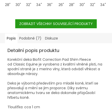
28"
30"
32"
34"
36"
26"
28"
30"
32"
34"
ZOBRAZIT VŠECHNY SOUVISEJÍCÍ PRODUKTY
Popis
Podobné (7)
Diskuze
Detailní popis produktu
Korekční deka
Biofit Correction Pad Shim Fleece
od Classic Equine je vyrobena z kvalitní vlněné plsti, na
spodní straně je z merino vlny, která odvádí vlhkost a
absorbuje nárazy.
Deka je výborná především pro mladé koně, kteří se
přesvalují a mění se jim proporce. Díky svému
anatomickému tvaru se deka dokonale přizpůsobí
hřbetu koně.
Tloušťka: cca 1 cm