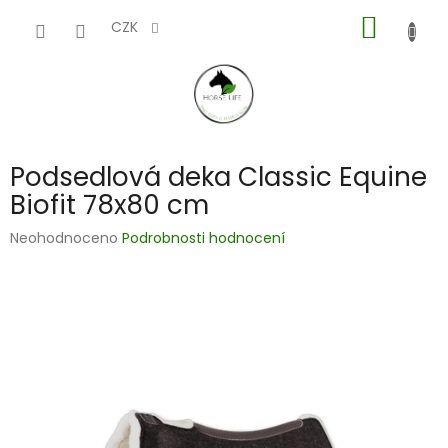
Přejít
NÁKUP
na
CZK
obsah
KOŠÍK
Podsedlová deka Classic Equine
Biofit 78x80 cm
Průměrné
Neohodnoceno
Podrobnosti hodnocení
hodnocení
produktu
je
0,0
z
5
hvězdiček.