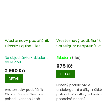
Westernový podbřišník
Westernový podbřišník
Classic Equine Flies
Sattelgurz neopren/filc
anatomický
Na objednávku - skladem
Skladem
(1 ks)
do 14 dnů
675 Kč
2 990 Kč
DETAIL
DETAIL
Plstěný podbřišník je
Anatomický podbřišník
antialergenní a díky měkké
Classic Equine Flies pro
plsti nabízí i citlivým koním
pohodlí Vašeho koně.
pohodlné nošení.