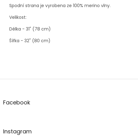
Spodní strana je vyrobena ze 100% merino vlny.
Velikost:
Délka - 31" (78 cm)
Šířka - 32" (80 cm)
Z
á
p
a
Facebook
t
í
Instagram