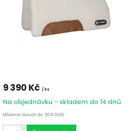
9 390 Kč
/ ks
Měrná
Na objednávku - skladem do 14 dnů
cena:
Můžeme doručit do:
20.8.2026