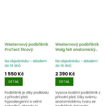
Westernový podbřišník
Westernový podbřišník
ProTect filcový
Walg felt anatomický
filcový
Na objednávku - skladem
Na objednávku - skladem
do 14 dnů
do 14 dnů
1 550 Kč
2 390 Kč
DETAIL
DETAIL
Podbřišník je
díky podkladu
Vysoce kvalitní podbřišník z
z přírodní plsti
přírodní plsti. Díky svému
hypoalergenní a velmi
anatomickému tvaru se
pohodlný, absorbuje
podbřišník dokonale