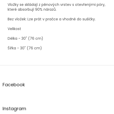
Vložky se skládají z pěnových vrstev s otevřenými póry,
které absorbují 90% nárazů.
Bez vložek: Lze prát v pračce a vhodné do sušičky.
Velikost
Délka - 30" (76 cm)
Šířka - 30" (76 cm)
Z
á
p
a
Facebook
t
í
Instagram