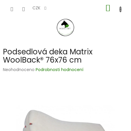
Přejít
NÁKUP
na
CZK
obsah
KOŠÍK
Podsedlová deka Matrix
WoolBack® 76x76 cm
Průměrné
Neohodnoceno
Podrobnosti hodnocení
hodnocení
produktu
je
0,0
z
5
hvězdiček.