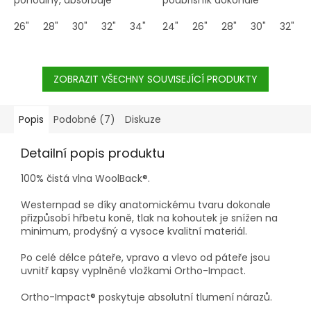
nárazy, rozkládá
přizpůsobí koni a plsť
tlak, zajišťuje dobrou
26"
28"
30"
32"
34"
36"
zajišťuje dobrou cirkulaci
24"
38"
26"
28"
30"
32"
cirkulaci vzduchu a odvádí
vzduchu a odvádí vlhkost
vlhkost od koně.
od koně.
ZOBRAZIT VŠECHNY SOUVISEJÍCÍ PRODUKTY
Popis
Podobné (7)
Diskuze
Detailní popis produktu
100% čistá vlna WoolBack®.
Westernpad se díky anatomickému tvaru dokonale
přizpůsobí hřbetu koně, tlak na kohoutek je snížen na
minimum, prodyšný a vysoce kvalitní materiál.
Po celé délce páteře, vpravo a vlevo od páteře jsou
uvnitř kapsy vyplněné vložkami Ortho-Impact.
Ortho-Impact® poskytuje absolutní tlumení nárazů.