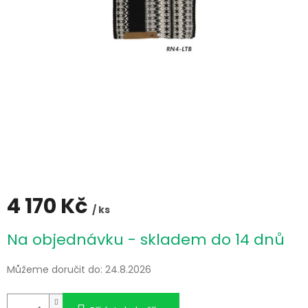
4 170 Kč
/ ks
Měrná
Na objednávku - skladem do 14 dnů
cena:
Můžeme doručit do:
24.8.2026