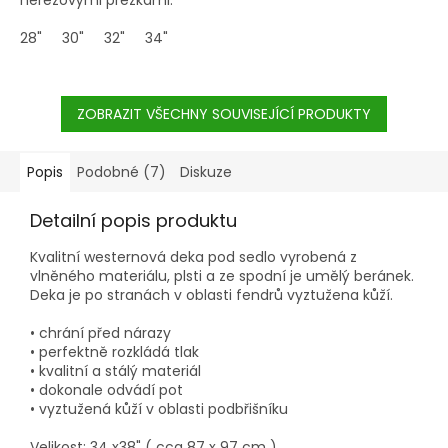
28"
30"
32"
34"
ZOBRAZIT VŠECHNY SOUVISEJÍCÍ PRODUKTY
Popis
Podobné (7)
Diskuze
Detailní popis produktu
Kvalitní westernová deka pod sedlo vyrobená z
vlněného materiálu, plsti a ze spodní je umělý beránek.
Deka je po stranách v oblasti fendrů vyztužena kůží.
• chrání před nárazy
• perfektně rozkládá tlak
• kvalitní a stálý materiál
• dokonale odvádí pot
• vyztužená kůží v oblasti podbřišníku
Velikost: 34 x38" ( cca 87 x 97 cm )