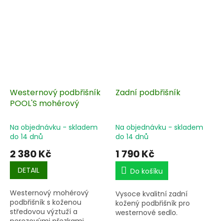
Westernový podbřišník
Zadní podbřišník
POOL'S mohérový
Na objednávku - skladem
Na objednávku - skladem
do 14 dnů
do 14 dnů
2 380 Kč
1 790 Kč
DETAIL
Do košíku
Westernový mohérový
Vysoce kvalitní zadní
podbřišník s koženou
kožený podbřišník pro
středovou výztuží a
westernové sedlo.
nerezovými přezkami.