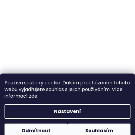
Používá soubory cookie. Dalším procházením tohoto
webu vyjadřujete souhlas s jejich používáním. Více
informací
zde
.
Nastavení
Vytvořil Shoptet
Pokud u nás nenajdete konkrétní produkt, neváhejte se
ozvat. Ve většině případů jej můžeme zajistit na
Odmítnout
Souhlasím
Copyright 2026
Horse life
. Všechna práva vyhrazena.
objednávku nebo od jiného dodavatele.