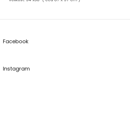
Z
á
p
a
Facebook
t
í
Instagram