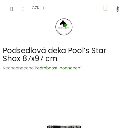
Přejít
NÁKUP
na
CZK
obsah
KOŠÍK
Podsedlová deka Pool’s Star
Shox 87x97 cm
Průměrné
Neohodnoceno
Podrobnosti hodnocení
hodnocení
produktu
je
0,0
z
5
hvězdiček.