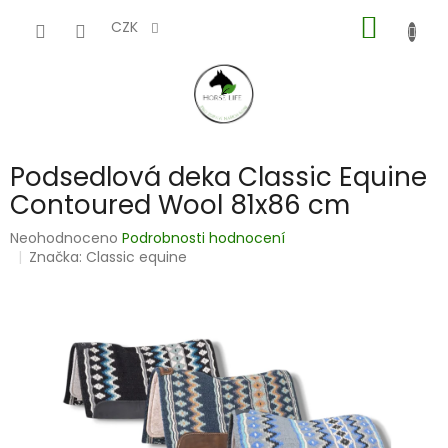
Přejít
NÁKUP
na
CZK
obsah
KOŠÍK
Podsedlová deka Classic Equine
Contoured Wool 81x86 cm
Průměrné
Neohodnoceno
Podrobnosti hodnocení
hodnocení
Značka:
Classic equine
produktu
je
0,0
z
5
hvězdiček.