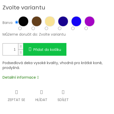
Měrná
Zvolte variantu
cena:
Barva
Můžeme doručit do:
Zvolte variantu
Přidat do košíku
Podsedlová deka vysoké kvality, vhodná pro krátké koně,
prodyšná.
Detailní informace
ZEPTAT SE
HLÍDAT
SDÍLET