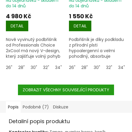
Na objednávku - skladem
Na objednávku - skladem
do 14 dnů
do 14 dnů
4 980 Kč
1 550 Kč
DETAIL
DETAIL
Nově vyvinutý podbřišník
Podbřišník je
díky podkladu
od Professionals Choice
z přírodní plsti
2xCool má nový V-design,
hypoalergenní a velmi
který zajišťuje volný pohyb
pohodlný, absorbuje
ramen a dokáže také lépe
nárazy, rozkládá
rozložit tlak.
26"
28"
30"
32"
34"
36"
tlak, zajišťuje dobrou
26"
28"
30"
32"
34"
cirkulaci vzduchu a odvádí
vlhkost od koně.
ZOBRAZIT VŠECHNY SOUVISEJÍCÍ PRODUKTY
Popis
Podobné (7)
Diskuze
Detailní popis produktu
Kontrolor kvality:
Tango, quarter horse, koník