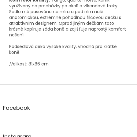
využívaný na procházky po okolí a víkendové treky.
Sedlo má pasováno na míru a pod ním naši
anatomickou, extrémně pohodlnou filcovou dečku s
atraktivním designem. Oproti jiným dečkám tato
krásně kopíruje záda koně a zajišťuje naprostý komfort
nošení.
Podsedlová deka vysoké kvality, vhodná pro krátké
koně.
,Velikost
: 81x86 cm.
Z
á
p
a
Facebook
t
í
Instagram