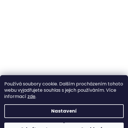
Používá soubory cookie. Dalším procházením tohoto
webu vyjadřujete souhlas s jejich používáním. Více
informací
zde
.
Nastavení
Vytvořil Shoptet
Pokud u nás nenajdete konkrétní produkt, neváhejte se
ozvat. Ve většině případů jej můžeme zajistit na