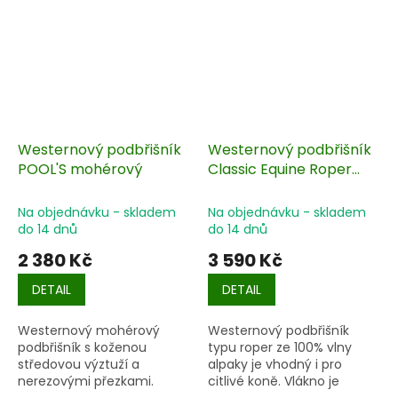
Westernový podbřišník
Westernový podbřišník
POOL'S mohérový
Classic Equine Roper
Alpaca
Na objednávku - skladem
Na objednávku - skladem
do 14 dnů
do 14 dnů
2 380 Kč
3 590 Kč
DETAIL
DETAIL
Westernový mohérový
Westernový podbřišník
podbřišník s koženou
typu roper ze 100% vlny
středovou výztuží a
alpaky je vhodný i pro
nerezovými přezkami.
citlivé koně. Vlákno je
hrubší než mohair, ale