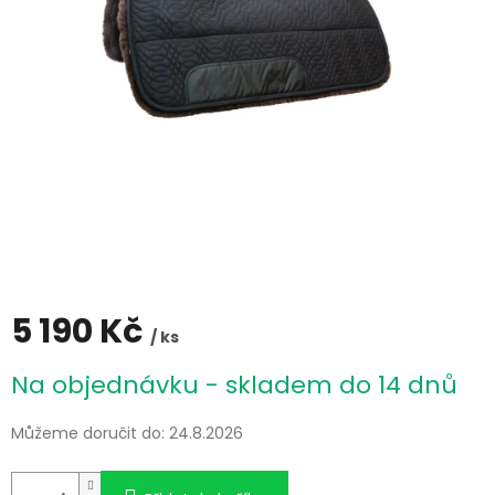
5 190 Kč
/ ks
Měrná
Na objednávku - skladem do 14 dnů
cena:
Můžeme doručit do:
24.8.2026