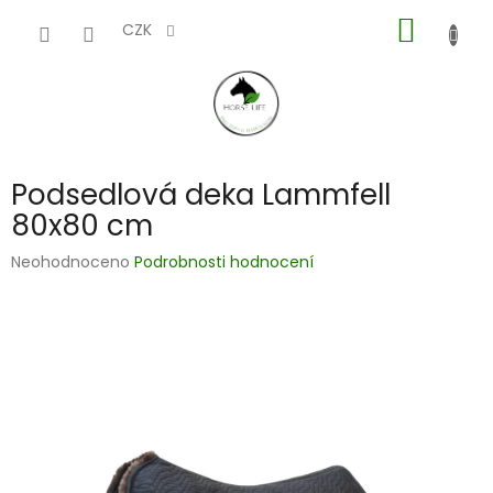
Přejít
NÁKUP
na
CZK
obsah
KOŠÍK
Podsedlová deka Lammfell
80x80 cm
Průměrné
Neohodnoceno
Podrobnosti hodnocení
hodnocení
produktu
je
0,0
z
5
hvězdiček.