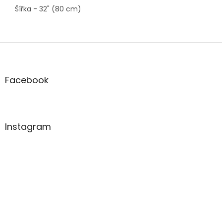
Šířka - 32" (80 cm)
Z
á
p
a
Facebook
t
í
Instagram