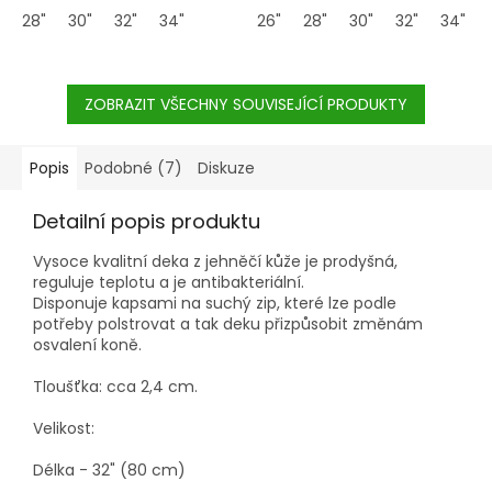
28"
30"
32"
34"
pevnější, zároveň je
26"
28"
30"
32"
34"
elastický, takže dovolí koni
volně dýchat. Tkané
prameny umožňují
ZOBRAZIT VŠECHNY SOUVISEJÍCÍ PRODUKTY
neomezenou cirkulaci
vzduchu a zajišťuje šetrný
kontakt s koněm. Přezky
jsou z ušlechtilé oceli s
Popis
Podobné (7)
Diskuze
otočným válečkem pro
snadné zapínání.
Detailní popis produktu
Vysoce kvalitní deka z jehněčí kůže je prodyšná,
reguluje teplotu a je antibakteriální.
Disponuje kapsami na suchý zip, které lze podle
potřeby polstrovat a tak deku přizpůsobit změnám
osvalení koně.
Tloušťka: cca 2,4 cm.
Velikost:
Délka - 32" (80 cm)