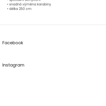
• snadná výměna karabiny
• délka 250 cm
Z
á
p
a
Facebook
t
í
Instagram