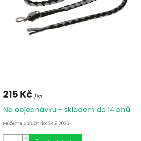
215 Kč
/ ks
Měrná
Na objednávku - skladem do 14 dnů
cena:
Můžeme doručit do:
24.8.2026