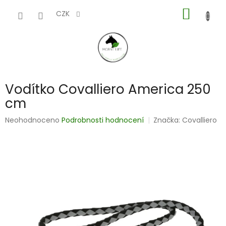
Přejít
NÁKUP
na
CZK
obsah
KOŠÍK
Vodítko Covalliero America 250
cm
Průměrné
Neohodnoceno
Podrobnosti hodnocení
Značka:
Covalliero
hodnocení
produktu
je
0,0
z
5
hvězdiček.