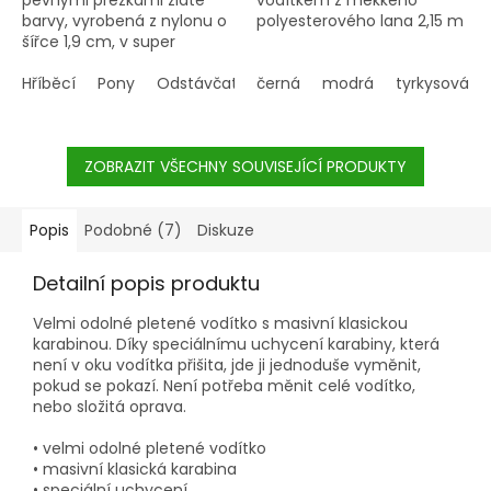
barvy, vyrobená z nylonu o
polyesterového lana 2,15 m
šířce 1,9 cm, v super
kvalitě.
Hříběcí
Pony
Odstávčata
černá
modrá
tyrkysová
ZOBRAZIT VŠECHNY SOUVISEJÍCÍ PRODUKTY
Popis
Podobné (7)
Diskuze
Detailní popis produktu
Velmi odolné pletené vodítko s masivní klasickou
karabinou. Díky speciálnímu uchycení karabiny, která
není v oku vodítka přišita, jde ji jednoduše vyměnit,
pokud se pokazí. Není potřeba měnit celé vodítko,
nebo složitá oprava.
• velmi odolné pletené vodítko
• masivní klasická karabina
• speciální uchycení