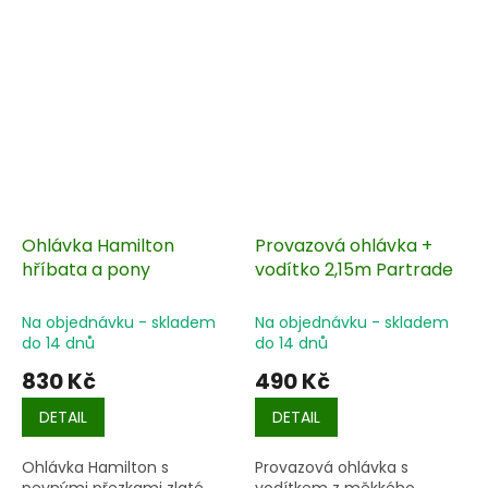
Ohlávka Hamilton
Provazová ohlávka +
hříbata a pony
vodítko 2,15m Partrade
Na objednávku - skladem
Na objednávku - skladem
do 14 dnů
do 14 dnů
830 Kč
490 Kč
DETAIL
DETAIL
Ohlávka Hamilton s
Provazová ohlávka s
pevnými přezkami zlaté
vodítkem z měkkého